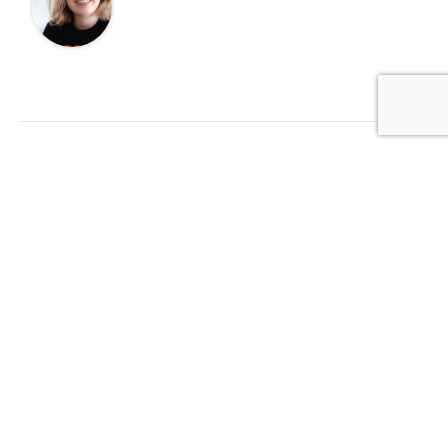
←
Previous Post
Next Post
→
Related Posts