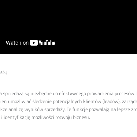
dażą
ia sprzedażą są niezbędne do efektywnego prowadzenia procesów 
n umożliwiać śledzenie potencjalnych klientów (leadów), zarządz
kże analizę wyników sprzedaży. Te funkcje pozwalają na lepsze z
i identyfikację możliwości rozwoju biznesu.