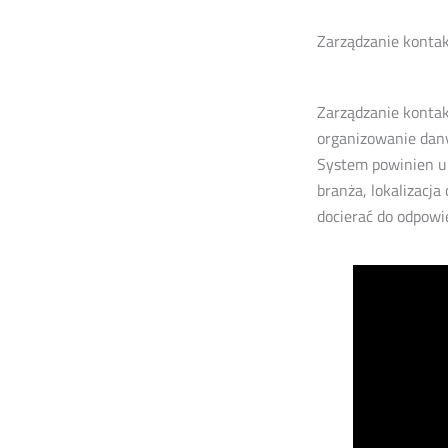
Zarządzanie konta
Zarządzanie konta
organizowanie dany
System powinien um
branża, lokalizacja
docierać do odpowi