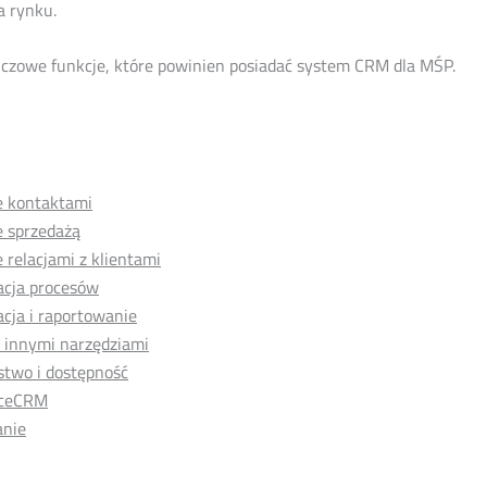
a rynku.
uczowe funkcje, które powinien posiadać system CRM dla MŚP.
e kontaktami
e sprzedażą
 relacjami z klientami
cja procesów
cja i raportowanie
z innymi narzędziami
stwo i dostępność
iceCRM
nie