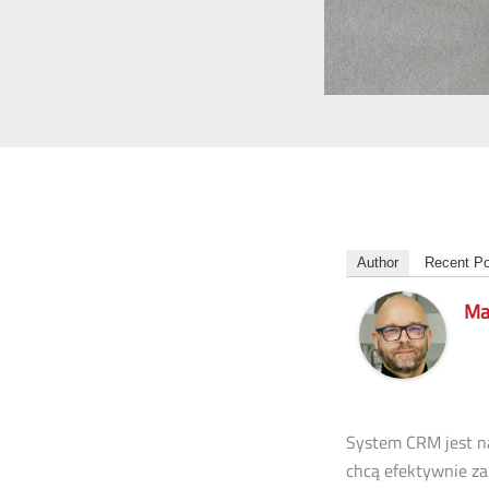
Author
Recent P
Ma
System CRM jest na
chcą efektywnie za