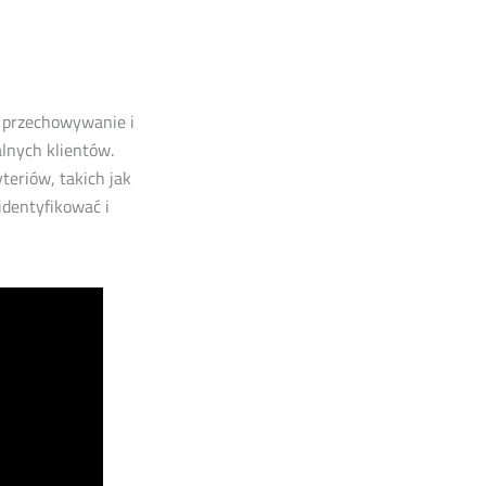
 przechowywanie i
lnych klientów.
eriów, takich jak
 identyfikować i