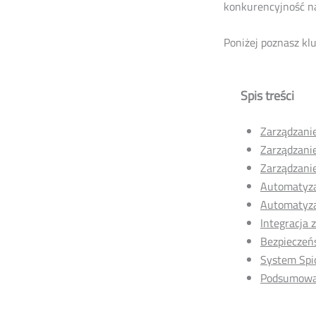
konkurencyjność n
Poniżej poznasz kl
Spis treści
Zarządzani
Zarządzani
Zarządzanie
Automatyza
Automatyza
Integracja 
Bezpieczeń
System Sp
Podsumowa