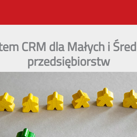
tem CRM dla Małych i Śred
przedsiębiorstw