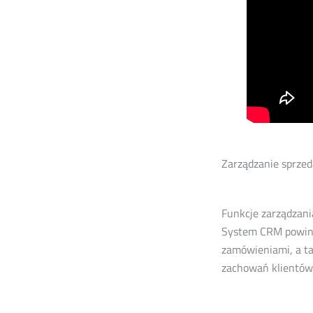
Zarządzanie sprze
Funkcje zarządzan
System CRM powinie
zamówieniami, a ta
zachowań klientów 