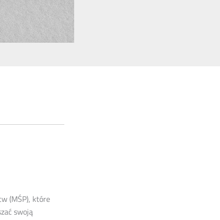
tw (MŚP), które
szać swoją