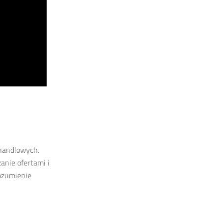
handlowych.
anie ofertami i
rozumienie