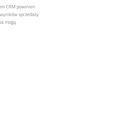
stem CRM powinien
 wyników sprzedaży
twa mogą