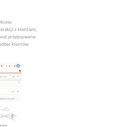
ukcesu
rakcji z klientami,
wiać przypisywanie
wobec klientów.