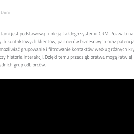
ktami
ktami jest podstawową funkcją każdego systemu CRM. Pozwala na
ch kontaktowych klientów, partnerów biznesowych oraz potencja
ożliwiać grupowanie i filtrowanie kontaktów według różnych kryt
 czy historia interakcji. Dzięki temu przedsiębiorstwa mogą łatwiej
ednich grup odbiorców.