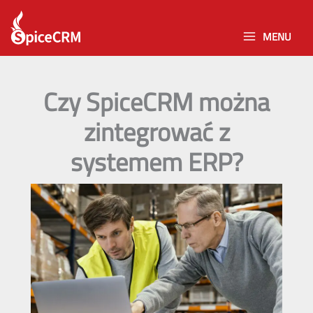
Skip
to
MENU
content
Czy SpiceCRM można
zintegrować z
systemem ERP?