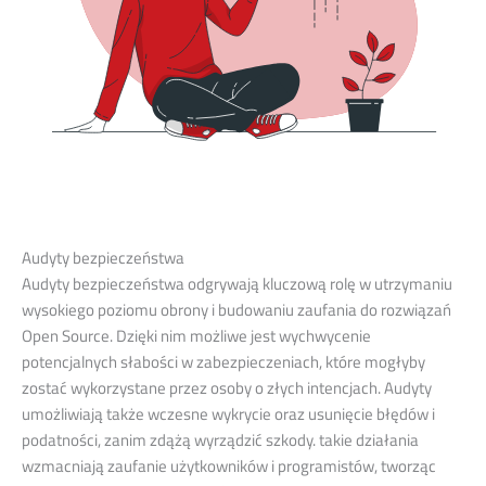
Audyty bezpieczeństwa
Audyty bezpieczeństwa odgrywają kluczową rolę w utrzymaniu
wysokiego poziomu obrony i budowaniu zaufania do rozwiązań
Open Source. Dzięki nim możliwe jest wychwycenie
potencjalnych słabości w zabezpieczeniach, które mogłyby
zostać wykorzystane przez osoby o złych intencjach. Audyty
umożliwiają także wczesne wykrycie oraz usunięcie błędów i
podatności, zanim zdążą wyrządzić szkody. takie działania
wzmacniają zaufanie użytkowników i programistów, tworząc