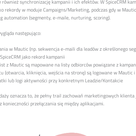
e również synchronizację kampanii i ich efektów. W SpiceCRM ka
ko rekordy w moduje Campaigns/Marketing, podczas gdy w Mautic
 automation (segmenty, e-maile, nurturing, scoring).
ygląda następująco:
nia w Mautic (np. sekwencja e-maili dla leadów z określonego se
SpiceCRM jako rekord kampanii
ist z Mautic są mapowane na listy odbiorców powiązane z kampa
u (otwarcia, kliknięcia, wejścia na stronę) są logowane w Mautic 
tki lub logi aktywności przy konkretnym Leadzie/Kontakcie
daży oznacza to, że pełny trail zachowań marketingowych klienta
 konieczności przełączania się między aplikacjami.