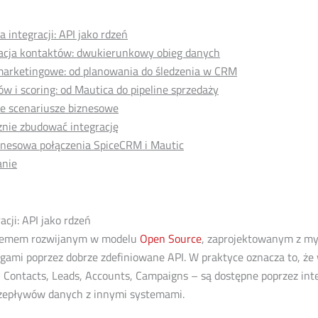
a integracji: API jako rdzeń
acja kontaktów: dwukierunkowy obieg danych
arketingowe: od planowania do śledzenia w CRM
ów i scoring: od Mautica do pipeline sprzedaży
e scenariusze biznesowe
znie zbudować integrację
znesowa połączenia SpiceCRM i Mautic
nie
acji: API jako rdzeń
stemem rozwijanym w modelu
Open Source
, zaprojektowanym z myś
ami poprzez dobrze zdefiniowane API. W praktyce oznacza to, że
Contacts, Leads, Accounts, Campaigns – są dostępne poprzez inte
zepływów danych z innymi systemami.