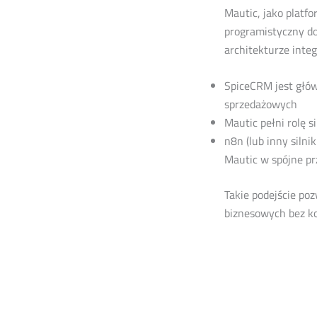
Mautic, jako platf
programistyczny d
architekturze integr
SpiceCRM jest głów
sprzedażowych
Mautic pełni rolę 
n8n (lub inny siln
Mautic w spójne p
Takie podejście po
biznesowych bez k