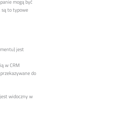
mpanie mogą być
 są to typowe
gmentu) jest
nią w CRM
i przekazywane do
 jest widoczny w