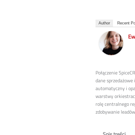
Author
Recent P
Ew
Połączenie SpiceC
dane sprzedażowe 
automatyczny i opar
warstwy orkiestrac
rolę centralnego r
zdobywanie leadów
Spis treści