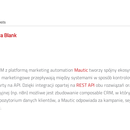
osts
a Blank
RM z platformą marketing automation
Mautic
tworzy spójny ekosy
i marketingowe przepływają między systemami w sposób kontrol
ty na API. Dzięki integracji opartej na
REST API
obu rozwiązań or
yjnej (np. n8n) możliwe jest zbudowanie composable CRM, w któ
epozytorium danych klientów, a Mautic odpowiada za kampanie, se
.