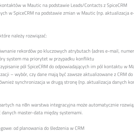
kontaktów w Mautic na podstawie Leads/Contacts z SpiceCRM
ych w SpiceCRM na podstawie zmian w Mautic (np. aktualizacja e-
które należy rozwiązać:
ównanie rekordów po kluczowych atrybutach (adres e-mail, numer
tóry system ma priorytet w przypadku konfliktu
zypisanie pól SpiceCRM do odpowiadających im pól kontaktu w M
zacji – wybór, czy dane mają być zawsze aktualizowane z CRM do 
również synchronizacja w drugą stronę (np. aktualizacja danych ko
artych na n8n warstwa integracyjna może automatycznie rozwiąz
ć danych master-data między systemami.
gowe: od planowania do śledzenia w CRM