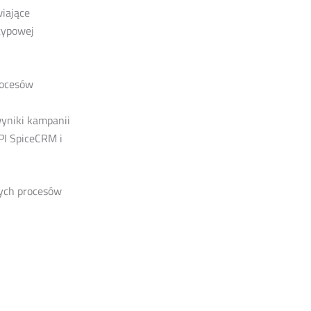
wiające
typowej
rocesów
wyniki kampanii
API SpiceCRM i
nych procesów