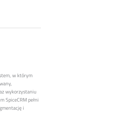
stem, w którym
owany,
az wykorzystaniu
rym SpiceCRM pełni
gmentację i