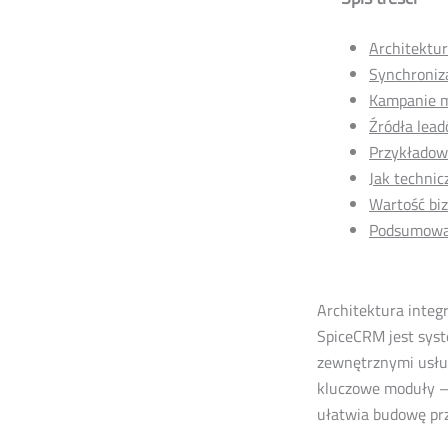
Architektur
Synchroniz
Kampanie m
Źródła lead
Przykładow
Jak technic
Wartość bi
Podsumowa
Architektura integr
SpiceCRM jest sy
zewnętrznymi usług
kluczowe moduły – 
ułatwia budowę pr