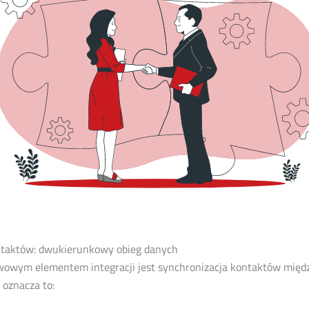
ntaktów: dwukierunkowy obieg danych
awowym elementem integracji jest synchronizacja kontaktów międ
 oznacza to: