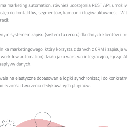
orma marketing automation, również udostępnia REST API, umożli
ostęp do kontaktów, segmentów, kampanii i logów aktywności. W 
acji:
nym systemem zapisu (system to record) dla danych klientów i p
silnika marketingowego, który korzysta z danych z CRM i zapisuje 
ik workflow automation) działa jako warstwa integracyjna, łącząc 
rzepływy danych.
zwala na elastyczne dopasowanie logiki synchronizacji do konkret
onieczności tworzenia dedykowanych pluginów.