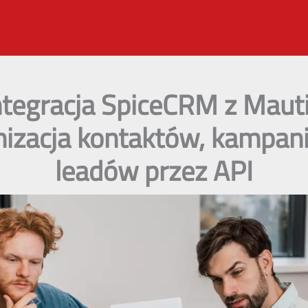
ntegracja SpiceCRM z Mauti
izacja kontaktów, kampanii
leadów przez API