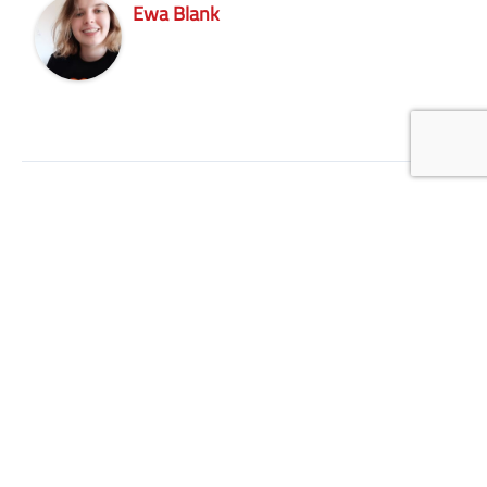
Ewa Blank
←
Previous Post
Next Post
→
Related Posts