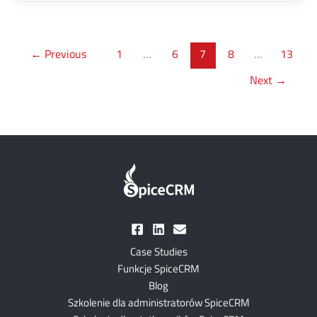
←
Previous
1
…
6
7
8
…
13
Next
→
Case Studies
Funkcje SpiceCRM
Blog
Szkolenie dla administratorów SpiceCRM