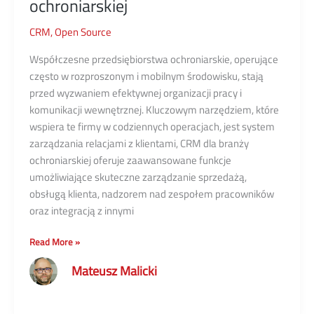
ochroniarskiej
CRM
,
Open Source
Współczesne przedsiębiorstwa ochroniarskie, operujące
często w rozproszonym i mobilnym środowisku, stają
przed wyzwaniem efektywnej organizacji pracy i
komunikacji wewnętrznej. Kluczowym narzędziem, które
wspiera te firmy w codziennych operacjach, jest system
zarządzania relacjami z klientami, CRM dla branży
ochroniarskiej oferuje zaawansowane funkcje
umożliwiające skuteczne zarządzanie sprzedażą,
obsługą klienta, nadzorem nad zespołem pracowników
oraz integracją z innymi
Funkcje
Read More »
CRM
Mateusz Malicki
dla
branży
ochroniarskiej