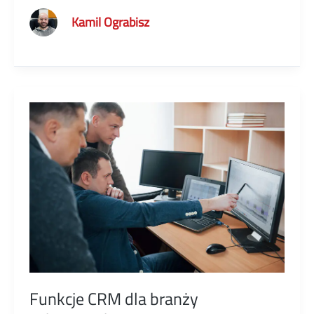
CRM
Kamil Ograbisz
rodzaje
narzędzi
Funkcje CRM dla branży