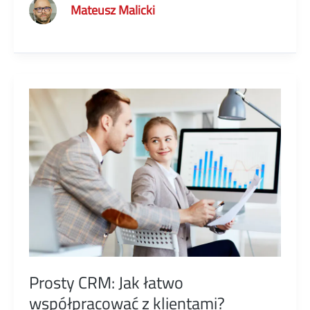
Mateusz Malicki
automotive:
Jak
wybrać
najlepsze
narzędzie?
Prosty CRM: Jak łatwo
współpracować z klientami?