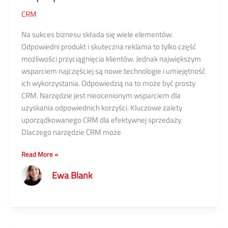
CRM
Na sukces biznesu składa się wiele elementów.
Odpowiedni produkt i skuteczna reklama to tylko część
możliwości przyciągnięcia klientów. Jednak największym
wsparciem najczęściej są nowe technologie i umiejętność
ich wykorzystania. Odpowiedzią na to może być prosty
CRM. Narzędzie jest nieocenionym wsparciem dla
uzyskania odpowiednich korzyści. Kluczowe zalety
uporządkowanego CRM dla efektywnej sprzedaży
Dlaczego narzędzie CRM może
Prosty
Read More »
CRM:
Ewa Blank
Jak
łatwo
współpracować
z
klientami?