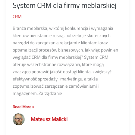
System CRM dla firmy meblarskiej
CRM
Branża meblarska, w której konkurencja i wymagania
klientów nieustannie rosną, potrzebuje skutecznych
narzędzi do zarządzania relacjami z klientami oraz
optymalizacji procesów biznesowych. Jak więc powinien
wyglądać CRM dla firmy meblarskiej? System CRM
oferuje wszechstronne rozwiązania, które mogą
znacząco poprawić jakość obsługi klienta, zwiększyć
efektywność sprzedaży i marketingu, a także
zoptymalizować zarządzanie zamówieniami i
magazynem. Zarządzanie
System
Read More »
CRM
Mateusz Malicki
dla
firmy