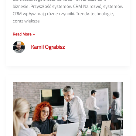
biznesie. Przyszłość systemów CRM Na rozwój systemów
CRM wpływ mają różne czynniki. Trendy, technologie,
coraz większe
Różnice
Read More »
między
Kamil Ograbisz
CRM
a
CX.
Kluczowe
elementy
zarządzania
relacjami