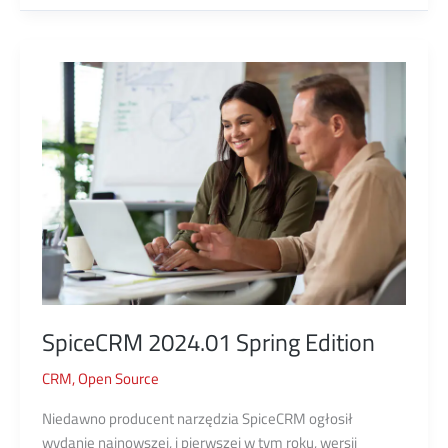
meblarskiej
SpiceCRM 2024.01 Spring Edition
CRM
,
Open Source
Niedawno producent narzędzia SpiceCRM ogłosił
wydanie najnowszej, i pierwszej w tym roku, wersji