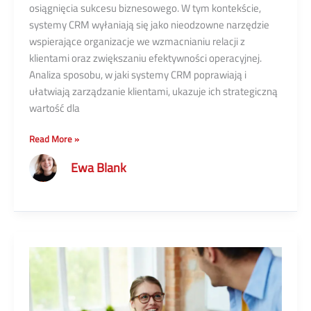
osiągnięcia sukcesu biznesowego. W tym kontekście,
systemy CRM wyłaniają się jako nieodzowne narzędzie
wspierające organizacje we wzmacnianiu relacji z
klientami oraz zwiększaniu efektywności operacyjnej.
Analiza sposobu, w jaki systemy CRM poprawiają i
ułatwiają zarządzanie klientami, ukazuje ich strategiczną
wartość dla
CRM:
Read More »
Skuteczne
Ewa Blank
zarządzanie
relacjami
z
klientami