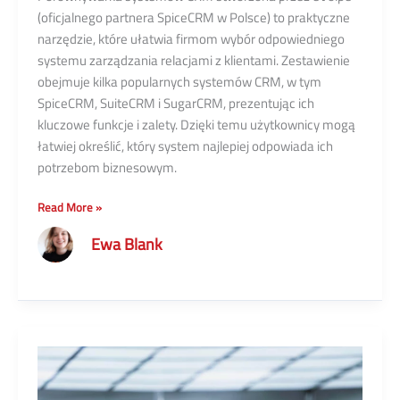
(oficjalnego partnera SpiceCRM w Polsce) to praktyczne
narzędzie, które ułatwia firmom wybór odpowiedniego
systemu zarządzania relacjami z klientami. Zestawienie
obejmuje kilka popularnych systemów CRM, w tym
SpiceCRM, SuiteCRM i SugarCRM, prezentując ich
kluczowe funkcje i zalety. Dzięki temu użytkownicy mogą
łatwiej określić, który system najlepiej odpowiada ich
potrzebom biznesowym.
SpiceCRM
Read More »
w
Ewa Blank
porównywarce
CRM
eVolpe