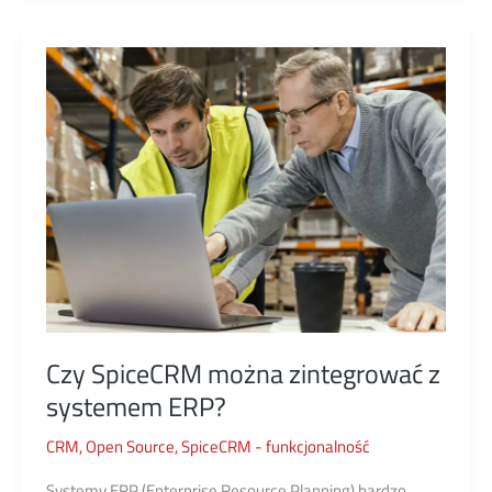
–
różnice
i
znaczenie
Czy SpiceCRM można zintegrować z
systemem ERP?
CRM
,
Open Source
,
SpiceCRM - funkcjonalność
Systemy ERP (Enterprise Resource Planning) bardzo