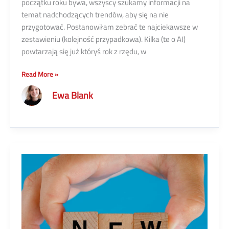
początku roku bywa, wszyscy szukamy informacji na
temat nadchodzących trendów, aby się na nie
przygotować. Postanowiłam zebrać te najciekawsze w
zestawieniu (kolejność przypadkowa). Kilka (te o AI)
powtarzają się już któryś rok z rzędu, w
Technologiczne
Read More »
szanse
Ewa Blank
i
wyzwania
w
IT
w
2025
roku