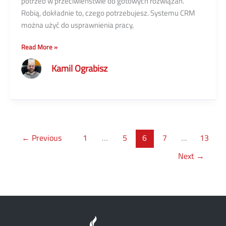
potrzeb w przeciwieństwie do gotowych rozwiązań.
Robią, dokładnie to, czego potrzebujesz. Systemu CRM
można użyć do usprawnienia pracy,
Jak
Read More »
działa
Kamil Ograbisz
custom
CRM
i
co
możesz
zyskać?
←
Previous
1
…
5
6
7
…
13
Next
→