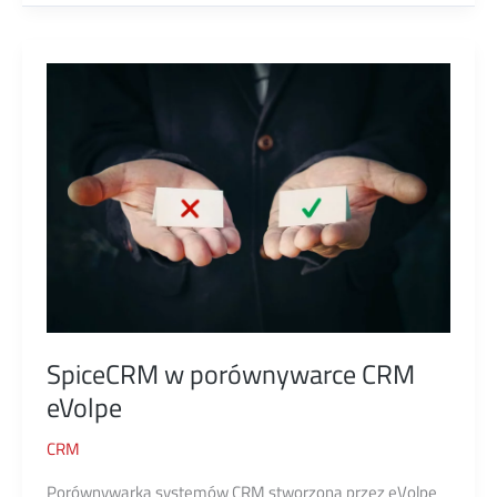
Średnich
przedsiębiorstw
SpiceCRM w porównywarce CRM
eVolpe
CRM
Porównywarka systemów CRM stworzona przez eVolpe