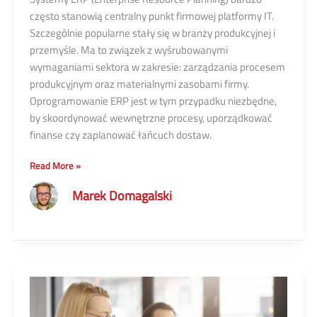
często stanowią centralny punkt firmowej platformy IT.
Szczególnie popularne stały się w branży produkcyjnej i
przemyśle. Ma to związek z wyśrubowanymi
wymaganiami sektora w zakresie: zarządzania procesem
produkcyjnym oraz materialnymi zasobami firmy.
Oprogramowanie ERP jest w tym przypadku niezbędne,
by skoordynować wewnętrzne procesy, uporządkować
finanse czy zaplanować łańcuch dostaw.
Czy
Read More »
SpiceCRM
Marek Domagalski
można
zintegrować
z
systemem
ERP?