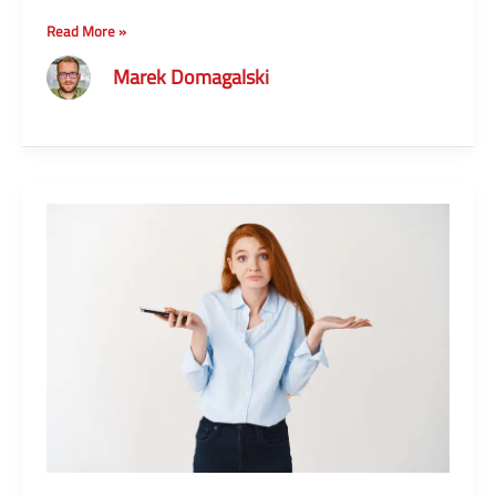
Nowa
Read More »
wersja
Marek Domagalski
systemu
SpiceCRM
2024.02.001