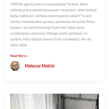
CRM dla agencji pracy musi posiadać funkcje, które
ułatwią pracę zainteresowanym zespołom. Jakie funkcje
będą najlepsze i ułatwią wykonywanie zadań? To jest
bardzo indywidualna sprawa, ponieważ nie każda firma
(nawet z tej samej branży) musi mieć takie same
oczekiwania i potrzeby. Dlatego warto postawić na
system, który będzie dawał różne możliwości. Ale nie
takie, które
CRM
Read More »
dla
Mateusz Malicki
agencji
pracy
z
wykorzystaniem
SpiceCRM