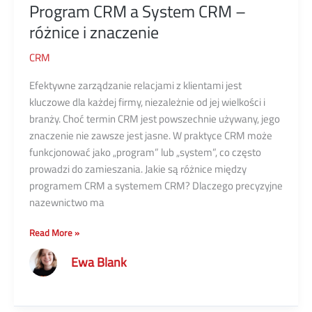
Program CRM a System CRM –
różnice i znaczenie
CRM
Efektywne zarządzanie relacjami z klientami jest
kluczowe dla każdej firmy, niezależnie od jej wielkości i
branży. Choć termin CRM jest powszechnie używany, jego
znaczenie nie zawsze jest jasne. W praktyce CRM może
funkcjonować jako „program” lub „system”, co często
prowadzi do zamieszania. Jakie są różnice między
programem CRM a systemem CRM? Dlaczego precyzyjne
nazewnictwo ma
Program
Read More »
CRM
Ewa Blank
a
System
CRM