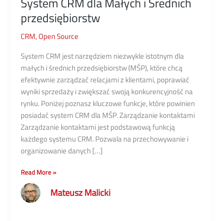
System CRM dla Małych i Średnich
przedsiębiorstw
CRM
,
Open Source
System CRM jest narzędziem niezwykle istotnym dla
małych i średnich przedsiębiorstw (MŚP), które chcą
efektywnie zarządzać relacjami z klientami, poprawiać
wyniki sprzedaży i zwiększać swoją konkurencyjność na
rynku. Poniżej poznasz kluczowe funkcje, które powinien
posiadać system CRM dla MŚP. Zarządzanie kontaktami
Zarządzanie kontaktami jest podstawową funkcją
każdego systemu CRM. Pozwala na przechowywanie i
organizowanie danych […]
System
Read More »
CRM
Mateusz Malicki
dla
Małych
i