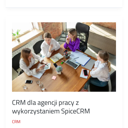
CRM
dla
deweloperów
CRM dla agencji pracy z
wykorzystaniem SpiceCRM
CRM