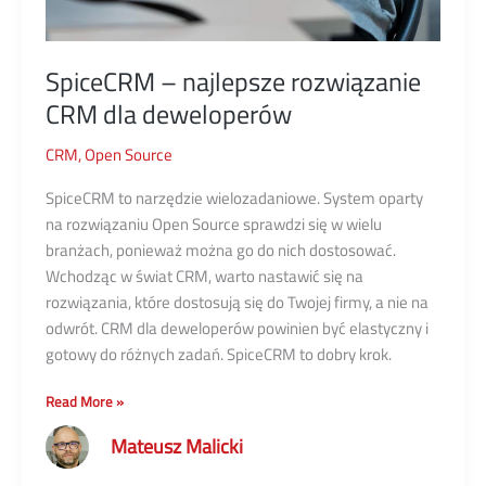
SpiceCRM – najlepsze rozwiązanie
CRM dla deweloperów
CRM
,
Open Source
SpiceCRM to narzędzie wielozadaniowe. System oparty
na rozwiązaniu Open Source sprawdzi się w wielu
branżach, ponieważ można go do nich dostosować.
Wchodząc w świat CRM, warto nastawić się na
rozwiązania, które dostosują się do Twojej firmy, a nie na
odwrót. CRM dla deweloperów powinien być elastyczny i
gotowy do różnych zadań. SpiceCRM to dobry krok.
SpiceCRM
Read More »
–
Mateusz Malicki
najlepsze
rozwiązanie