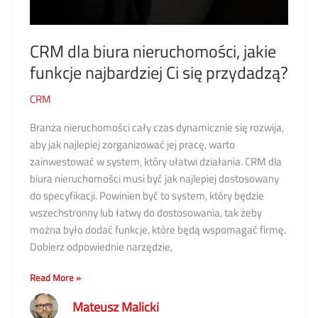
CRM dla biura nieruchomości, jakie
funkcje najbardziej Ci się przydadzą?
CRM
Branża nieruchomości cały czas dynamicznie się rozwija,
aby jak najlepiej zorganizować jej pracę, warto
zainwestować w system, który ułatwi działania. CRM dla
biura nieruchomości musi być jak najlepiej dostosowany
do specyfikacji. Powinien być to system, który będzie
wszechstronny lub łatwy do dostosowania, tak żeby
można było dodać funkcje, które będą wspomagać firmę.
Dobierz odpowiednie narzędzie,
CRM
Read More »
dla
Mateusz Malicki
biura